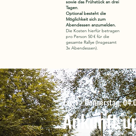
sowie das Frühstück an drei
Tagen
.
Optional besteht die
Möglichkeit sich zum
Abendessen anzumelden.
Die Kosten hierfür betragen
pro Person 50 € für die
gesamte Rallye (Insgesamt
3x Abendessen).
Alle
Tag 1 / Donnerstag, 04.
Ankunft u
Ich bin ein Tex
oder doppelkli