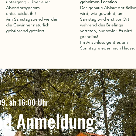
untergang - Über euer
geheimen Location.
Abendprogramm
Der genaue Ablauf der Rally
entscheidet ihr!
wird, wie gewohnt, am
Am Samstagabend werden
Samstag wird erst vor Ort
die Gewinner natürlich
während des Briefings
gebührend gefeiert.
verraten, nur soviel: Es wird
grandios!
Im Anschluss geht es am
Sonntag wieder nach Hause.
 Details in der Über
09. ab 16:00 Uhr
nd Anmeldung.
tabschnitt. Klicke hier und bearbeite mich. Klicke einfach auf „
cke, um Inhalt hinzuzufügen und die Schriftart zu ändern. Es ist
um Besuchern etwas mehr über dich zu erzählen.