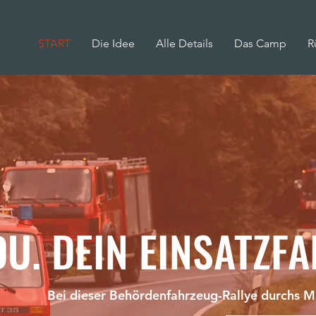
START
Die Idee
Alle Details
Das Camp
R
DU. DEIN EINSATZFA
Bei dieser Behördenfahrzeug-Rallye durchs M