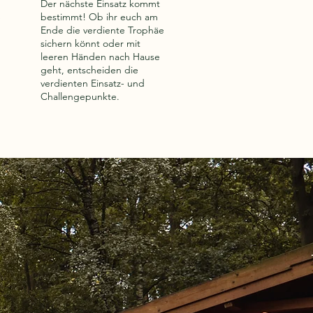
Der nächste Einsatz kommt
bestimmt! Ob ihr euch am
e
Ende die verdiente Trophäe
sichern könnt oder mit
leeren Händen nach Hause
geht, entscheiden die
verdienten Einsatz- und
Challengepunkte.
sicht
Text bearbeiten“
 der ideale Ort,