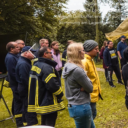
Im Laufe des späten Nachmittags h
rund um unsere Location euren St
einem Grillbuffet erwartet euch 
Stimmung am Lagerfeuer.